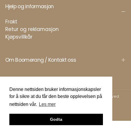
Hjelp og informasjon
Frakt
Retur og reklamasjon
Kjøpsvillkår
Om Boomerang / Kontakt oss
Denne nettsiden bruker informasjonskapsler
Copyright © 2026 Boomerang AS. All rights reserved.
for å sikre at du får den beste opplevelsen på
nettsiden vår.
Les mer
Betalingsmetoder
Godta