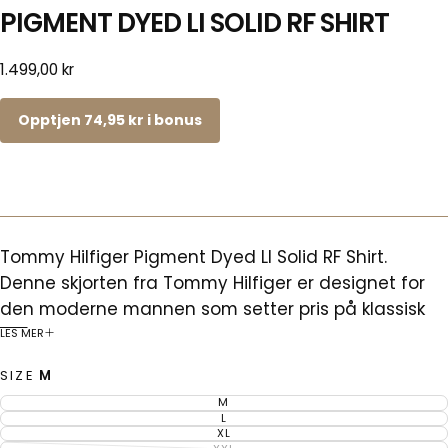
PIGMENT DYED LI SOLID RF SHIRT
1.499,00
Ordinær
1.499,00 kr
kr
pris
Opptjen 74,95 kr i bonus
Tommy Hilfiger Pigment Dyed LI Solid RF Shirt.
Denne skjorten fra Tommy Hilfiger er designet for
den moderne mannen som setter pris på klassisk
stil og kvalitet. Laget i et lett og pustende materiale
LES MER
med pigmentfarget finish, gir denne skjorten en
SIZE
M
unik look som bare blir bedre med tid.
M
VARIANTEN
Materiale: Lett og behagelig, perfekt for varme
ER
L
VARIANTEN
UTSOLGT
ER
XL
dager.
VARIANTEN
UTSOLGT