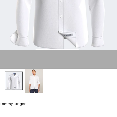
}}
I
MODAL"
Tommy Hilfiger