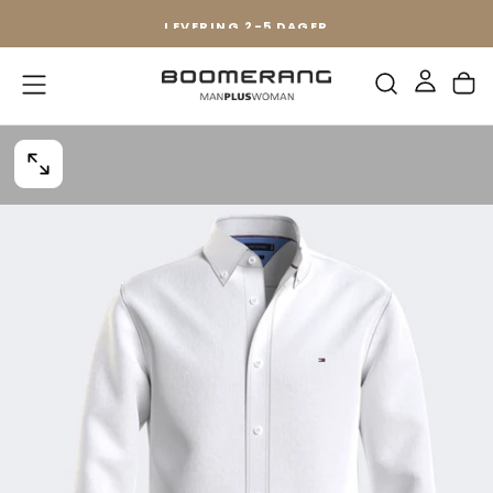
Gå
LEVERING 2-5 DAGER
Til
Innhold
I18N
ERROR:
MISSING
INTERPOLATION
VALUE
"INDEKS"
FOR
"ÅPNE
MEDIA
{{
INDEKS