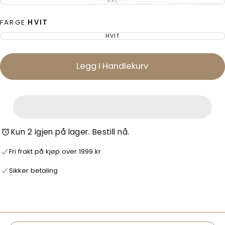
ER
XXL
VARIANTEN
UTSOLGT
Detaljer: Pigmentfarget finish for en sofistikert, litt
ER
UTSOLGT
uformell look.
FARGE
HVIT
Button-down krage og knapper i høy kvalitet.
HVIT
VARIANTEN
ER
En skjorte som passer like godt til hverdags som til
UTSOLGT
mer uformelle anledninger – stilfull, lett og allsidig.
Legg I Handlekurv
Kun 2 igjen på lager. Bestill nå.
Fri frakt på kjøp over 1999 kr
Sikker betaling